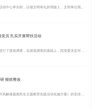
上午，我院参加了雁塔区文明办在陕西省妇幼活动中心举办的，以做文明有礼的驾驶人，文明单位我先行为主题的缓堵保畅启动仪式。雁塔区领导，各文明单位和相关单位的负责人、驾驶员代表参加了此次会议。我院政工科长宗红梅代表市八院向全区驾驶员发出了倡议......
难党员 扎实开展帮扶活动
七一前夕，院政工科对我院各党支部困难党员进行了摸底调查，在摸底调查的基础上，院党委决定对家庭比较困难的6名离退老党员和1名在职党员进行了走访慰问。前往慰问的成员有院领导班子成员、政工科、离退支部、退管办工作人员。......
研 狠抓整改
按照《中共西安市第八医院委员会关于开展转作风解难题惠民生主题教育实践活动实施方案》的安排，为了使转作风、解难题、惠民生主题教育实践活动落到实处，我院领导班子成员认真调研，梳理排查，狠抓整改。 一、院领......