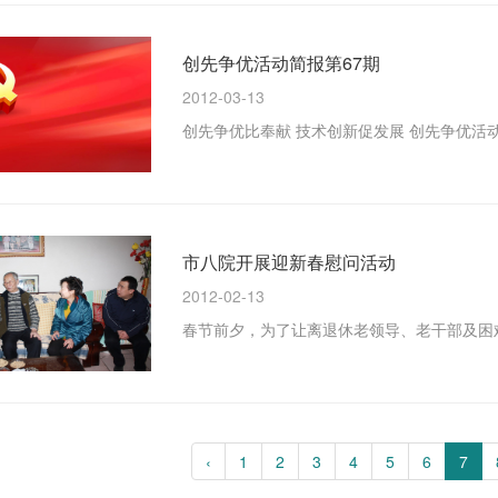
创先争优活动简报第67期
2012-03-13
市八院开展迎新春慰问活动
2012-02-13
‹
1
2
3
4
5
6
7