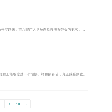
创先争优比奉献 技术创新促发展 创先争优活动开展以来，市八院广大党员自觉按照五带头的要求，充分发挥模范带头作用，在各自学科领域积极开展临床新技术应用、疑难病例诊治、临床科研等工作，争当......
春节前夕，为了让离退休老领导、老干部及困难职工能够度过一个愉快、祥和的春节，真正感受到党的温暖和关怀，2012年1月20日，市八院领导班子成员与相关部门人员一起，先后走访慰问了22名医院离退休老领导、老干部及困难职工，其中困难职工12名，为他们送......
8
9
10
›